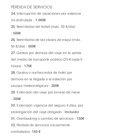
PÉRDIDA DE SERVICIOS
24.
Interrupción de vacaciones por estancia
no disfrutada -
1.000€
25.
Reembolso del forfait (máx. 50 €/día)
-
500€
26.
Reembolso de las clases de esquí (máx.
50 €/día) -
500€
27.
Gastos por demora del viaje en la salida
del medio de transporte público (25 € cada 6
horas) -
175€
28.
Gastos o noches extra de hotel por
demora en la llegada a la estación por
causas meteorológicas -
200€
29.
Extensión del viaje por exceso de nieve
-
200€
30.
Extensión vigencia del seguro 4 días, por
prolongación del viaje obligado -
Incluido
31.
Overbooking o cambio de servicios -
150€
32.
Pérdida de servicios inicialmente
contratados -
150 €