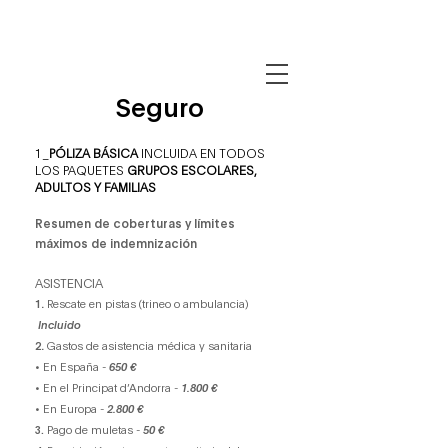
Seguro
1_
PÓLIZA BÁSICA
INCLUIDA EN TODOS
LOS PAQUETES
GRUPOS ESCOLARES,
ADULTOS Y FAMILIAS
Resumen de coberturas y límites
máximos de indemnización
ASISTENCIA
1
.
Rescate en pistas (trineo o ambulancia)
Incluido
2
.
Gastos de asistencia médica y sanitaria
• En España -
650 €
• En el Principat d’Andorra -
1.800 €
• En Europa -
2.800 €
3.
Pago de muletas -
50 €