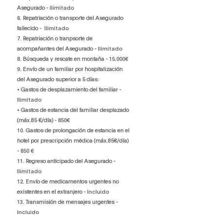
Asegurado -
Ilimitado
6.
Repatriación o transporte del Asegurado
fallecido -
Ilimitado
7.
Repatriación o tranpsorte de
acompañantes del Asegurado -
Ilimitado
8.
Búsqueda y rescate en montaña -
15.000€
9
. Envío de un familiar por hospitalización
del Asegurado superior a 5 días:
• Gastos de desplazamiento del familiar -
Ilimitado
• Gastos de estancia del familiar desplazado
(máx.85 €/día) -
850€
10.
Gastos de prolongación de estancia en el
hotel por prescripción médica (máx.85€/día)
-
850 €
11.
Regreso anticipado del Asegurado -
Ilimitado
12.
Envío de medicamentos urgentes no
existentes en el extranjero -
Incluido
13.
Transmisión de mensajes urgentes -
Incluido