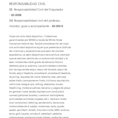
RESPONSABILIDAD CIVIL
33.
Responsabilidad Civil del Esquiador
-
65.000€
34.
Responsabilidad civil del profesor,
monitor, guía o acompañante -
60.000 €
Viaje con actividad deportiva • Coberturas
garantizadas por MANA a través de White Horse
Insurance Ireland dac. Tendrá consideración de viaje
con actividad deportiva aquel que pretenda el disfrute
de vivencias y experiencias que sean de manera
esporádica, ya sean deportivas o de aventura, siempre
que se realicen dentro de un entorno de calidad y le
sean inherentes cierto grado de esfuerzo físico o
destreza para su práctica.. Las actividades cubiertas
son las siguientes: esquí, esquí de travesía, esquí de
fondo, esquí freestyle, snowboard, snowboard freestyle,
skijoring, raquetas de nieve, telesilla cota, patinaje
sobre hielo, crampones en hielo, ciclismo, equitación,
vehículos, boogie cars, rafting, descenso, buceo,
freediving, motos acuáticas, banana y juegos de playa
en general, fuera bordas rápidas (con conductor),
canoas (patrones locales), vuelos en helicópteros,
actividades rancheras (capeas, etc.) , barcos a motor
(con conductor), trekking, senderismo, barrancos,
motocicletas de 4 ruedas, motocross, karts, quads,
padel, paintball, Arisoft, mountain bike, BMX, enduro,
tenis, golf, kayaks, windsurf, waterball, pedalos,
catamaranes, embarcaciones ligeras, motos de nieve,