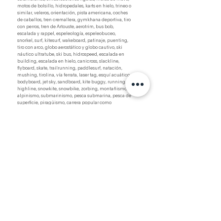
motos de bolsillo, hidropedales, karts en hielo, trineo o
similar, veleros, orientación, pista americana, coches
de caballos, tren cremallera, gymkhana deportiva, tiro
con perros, tren de Artouste, aerotrim, bus bob,
escalada y rappel, espeleología, espeleobuceo,
snorkel, surf, kitesurf, wakeboard, patinaje, puenting,
tiro con arco, globo aerostático y globo cautivo, ski
náutico ultratube, ski bus, hidrospeed, escalada en
building, escalada en hielo, canicross, slackline,
flyboard, skate, trailrunning, paddlesurf, natación,
mushing, tirolina, vía ferrata, laser tag, esquí acuático,
bodyboard, jet sky, sandboard, kite buggy, running,
highline, snowkite, snowbike, zorbing, montañismo,
alpinismo, submarinismo, pesca submarina, pesca de
superficie, piragüismo, carrera popular como
aficionado, cicloturismo, windrace, octopush, rap
jumping, ringos, rollerski y cualquier actividad
deportiva con similar grado de riesgo.
Se excluyen expresamente las actividades realizadas en
alturas superiores a 5.000 metros, todos los deportes
aéreos (excepto los descritos anteriormente) así como
actividades submarinas con inmersión a más de 30
metros de
profundidad.
No olvides que
• Para que la garantía de Gastos de Anulación tenga
validez, el seguro debe contratarse el mismo día de la
reserva o, como máximo, en los 7 días siguientes. •
Límite de Gastos de Rehabilitación: 1.000 €. • Las
modalidades “anual“ y “anual con rehabilitación“
garantizan todos los viajes del año, con duración