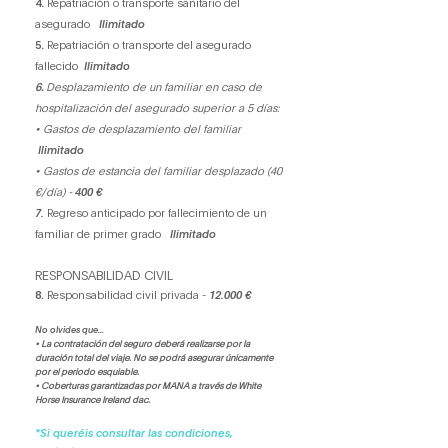
4
.
Repatriación o transporte sanitario del
asegurado
Ilimitado
5
.
Repatriación o transporte del asegurado
fallecido
Ilimitado
6
.
Desplazamiento de un familiar en caso de
hospitalización del asegurado superior a 5 días:
• Gastos de desplazamiento del familiar
Ilimitado
• Gastos de estancia del familiar desplazado (40
€/día) -
400 €
7.
Regreso anticipado por fallecimiento de un
familiar de primer grado
Ilimitado
RESPONSABILIDAD CIVIL
8.
Responsabilidad civil privada -
12.000 €
No olvides que...
• La contratación del seguro deberá realizarse por la
duración total del viaje. No se podrá asegurar únicamente
por el periodo esquiable.
• Coberturas garantizadas por MANA a través de White
Horse Insurance Ireland dac.
*Si queréis consultar las condiciones,