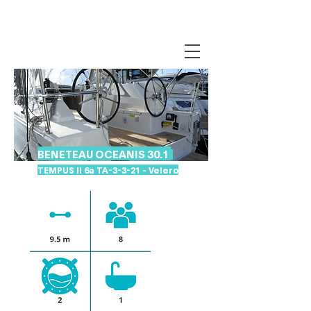
BENETEAU OCEANIS 30.1
TEMPUS II 6a TA-3-3-21 - Velero